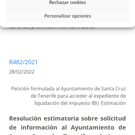
2022
,
Actas
,
administradores generales
,
Rechazar cookies
Consejería de Administraciones Públicas
,
Empleo
Personalizar opciones
público
,
Estimación
,
exámenes
,
Gobierno de
Canarias
,
promoción interna
,
tribunal
R482/2021
28/02/2022
Petición formulada al Ayuntamiento de Santa Cruz
de Tenerife para acceder al expediente de
liquidación del impuesto IBI| Estimación
Resolución estimatoria sobre solicitud
de información al Ayuntamiento de