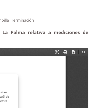
y La Bombilla|Terminación
e La Palma relativa a mediciones de
estros
cuál de
uestra