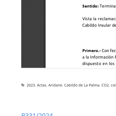
2023
,
Actas
,
Aridane
,
Cabildo de La Palma
,
CO2
,
co
R331/2024