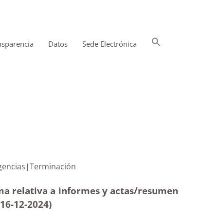
Buscar:
nsparencia
Datos
Sede Electrónica
Botón de búsqueda
 de Emergencias|Terminación
lma relativa a informes y actas/resumen
(16-12
-2024)