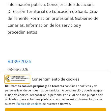
información pública
,
Consejería de Educación
,
Dirección Territorial de Educación de Santa Cruz
de Tenerife
,
Formación profesional
,
Gobierno de
Canarias
,
Información de los servicios y
procedimientos
R439/2026
08/06/2026
Consentimiento de cookies
Solicitud de información al Gobierno de Canarias
Utilizamos cookies propias y de terceros
con fines analíticos y de
relativa a la renovación del Consejo Escolar del IES
personalización de nuestros contenidos. A continuación, puede aceptar
Cabrera Pinto | Inadmisión
el uso de cookies, rechazarlas o personalizar cuál de ellas pueden ser
utilizadas. Para editar sus preferencias o tener más información, visite
nuestra
Política de cookies
de nuestro sitio web.
Leer más