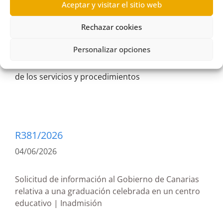
Aceptar y visitar el sitio web
Actividad Física y Deportes
,
Consejería de
Rechazar cookies
Educación
,
Dirección Territorial de Educación de
Santa Cruz de Tenerife
,
Formación profesional
,
Personalizar opciones
Fuera de plazo
,
Gobierno de Canarias
,
Información
de los servicios y procedimientos
R381/2026
04/06/2026
Solicitud de información al Gobierno de Canarias
relativa a una graduación celebrada en un centro
educativo | Inadmisión