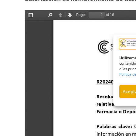
Utilizamo
contenido
ellas pued
Política d
Acepta