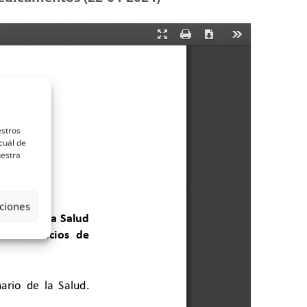
estros
cuál de
uestra
ciones