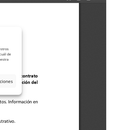
estros
cuál de
uestra
ciones