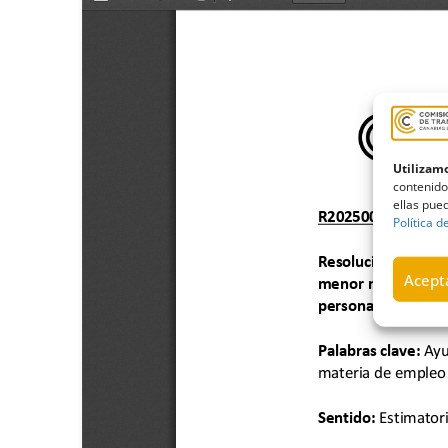
Utilizamo
contenido
ellas pued
Política d
Acepta