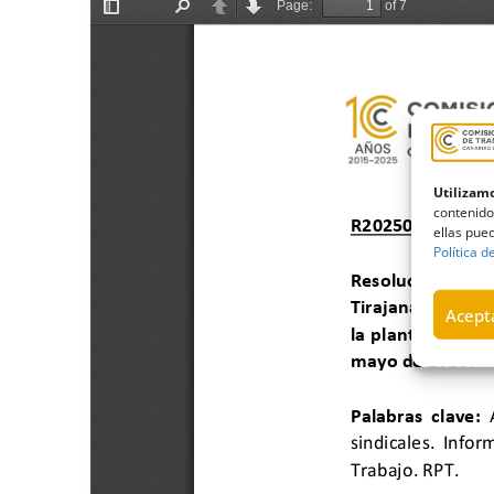
Utilizamo
contenido
ellas pued
Política d
Acepta