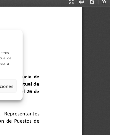
estros
cuál de
uestra
ciones