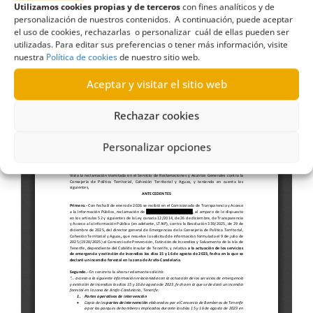
forestal en la zona de Arafo-Candelaria (30-03-
Utilizamos cookies propias y de terceros
con fines analíticos y de
personalización de nuestros contenidos. A continuación, puede aceptar
2026)
el uso de cookies, rechazarlas o personalizar cuál de ellas pueden ser
utilizadas. Para editar sus preferencias o tener más información, visite
nuestra
Política de cookies
de nuestro sitio web.
Aceptar y visitar el sitio web
Rechazar cookies
Personalizar opciones