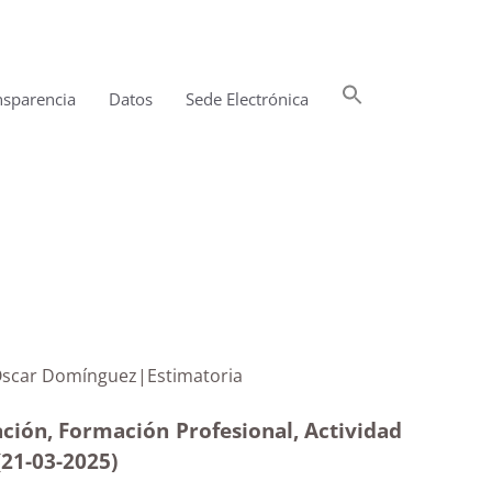
Buscar:
nsparencia
Datos
Sede Electrónica
Botón de búsqueda
 Primaria Óscar Domínguez|Estimatoria
ación, Formación Profesional, Actividad
(21-03
-2025
)