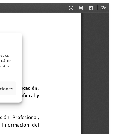
estros
cuál de
uestra
ciones