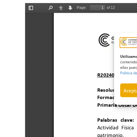
Utilizamo
contenido
ellas pued
Política d
Acepta