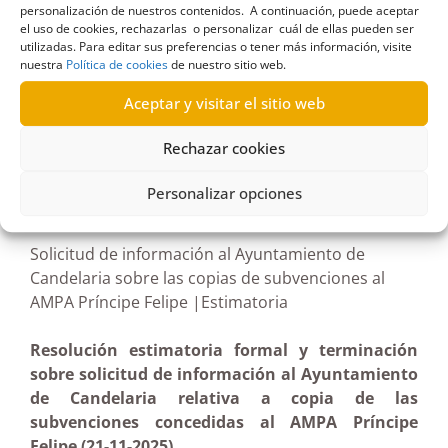
personalización de nuestros contenidos. A continuación, puede aceptar
Gobierno de Canarias
,
Justicia
,
Presidencia
,
el uso de cookies, rechazarlas o personalizar cuál de ellas pueden ser
Príncipe Felipe
,
seguridad
utilizadas. Para editar sus preferencias o tener más información, visite
nuestra
Política de cookies
de nuestro sitio web.
Aceptar y visitar el sitio web
Rechazar cookies
R707/2025
Personalizar opciones
04/02/2026
Solicitud de información al Ayuntamiento de
Candelaria sobre las copias de subvenciones al
AMPA Príncipe Felipe |Estimatoria
Resolución estimatoria formal y terminación
sobre solicitud de información al Ayuntamiento
de Candelaria relativa a copia de las
subvenciones concedidas al AMPA Príncipe
Felipe (21-11-2025)