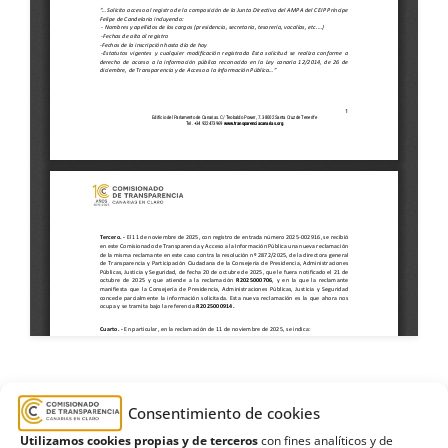
Administraciones Públicas
,
AMPA
,
Candelaria
,
Consentimiento de cookies
CEIP
,
consejería
,
Estimatoria formal y terminación
,
Utilizamos cookies propias y de terceros
con fines analíticos y de