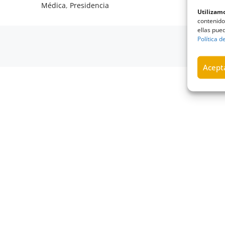
Médica
,
Presidencia
Utilizamo
contenido
ellas pued
Política d
© 2026 C
Accesib
Acepta