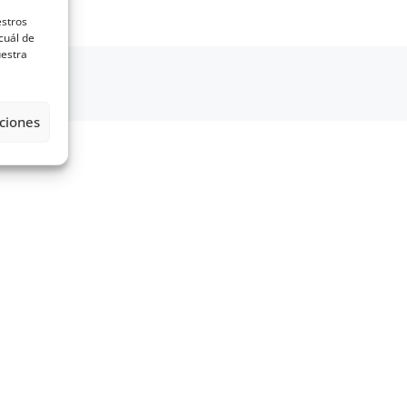
estros
cuál de
uestra
 Canarias
ontacto
ciones