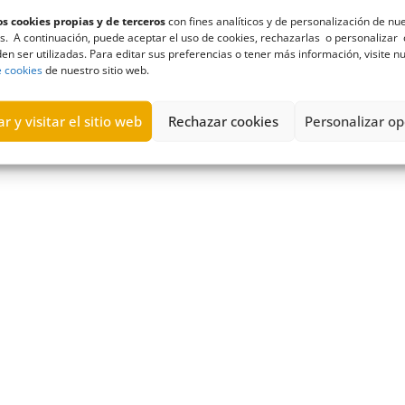
s cookies propias y de terceros
con fines analíticos y de personalización de nu
s. A continuación, puede aceptar el uso de cookies, rechazarlas o personalizar 
en ser utilizadas. Para editar sus preferencias o tener más información, visite n
e cookies
de nuestro sitio web.
omisionado de Transparencia y Acceso a la Información Pública de
ilidad
|
Aviso legal
|
Política de privacidad
|
Política de cookies
|
C
r y visitar el sitio web
Rechazar cookies
Personalizar op