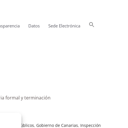
Buscar:
nsparencia
Datos
Sede Electrónica
Botón de búsqueda
ria formal y terminación
Servicios Públicos
,
Gobierno de Canarias
,
Inspección