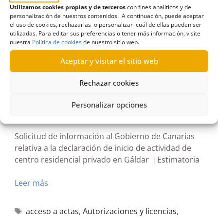
Utilizamos cookies propias y de terceros
con fines analíticos y de
Modernización y Calidad de los Servicios Públicos
,
personalización de nuestros contenidos. A continuación, puede aceptar
Gobierno de Canarias
,
Inspección Médica
,
el uso de cookies, rechazarlas o personalizar cuál de ellas pueden ser
utilizadas. Para editar sus preferencias o tener más información, visite
Presidencia
nuestra
Política de cookies
de nuestro sitio web.
Aceptar y visitar el sitio web
Rechazar cookies
R895/2025
Personalizar opciones
09/04/2026
Solicitud de información al Gobierno de Canarias
relativa a la declaración de inicio de actividad de
centro residencial privado en Gáldar |Estimatoria
Leer más
acceso a actas
,
Autorizaciones y licencias
,