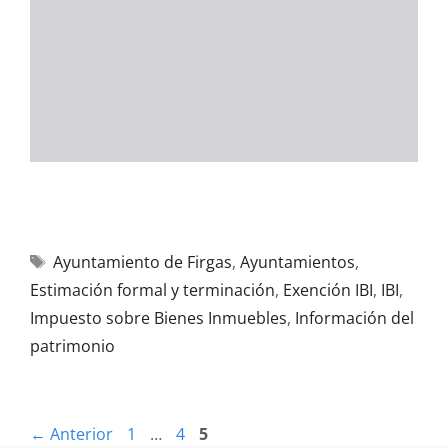
Ayuntamiento de Firgas
,
Ayuntamientos
,
Estimación formal y terminación
,
Exención IBI
,
IBI
,
Impuesto sobre Bienes Inmuebles
,
Información del
patrimonio
←
Anterior
1
…
4
5