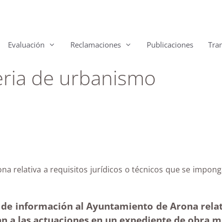
Evaluación
Reclamaciones
Publicaciones
Tra
eria de urbanismo
ona relativa a requisitos jurídicos o técnicos que se impo
a
 de información al Ayuntamiento de Arona relativ
an a las actuaciones en un expediente de obra m