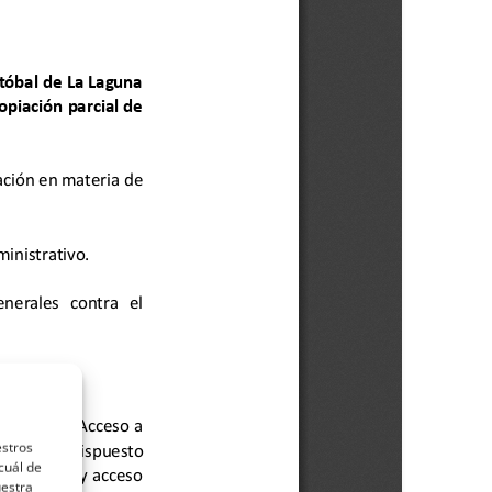
estros
cuál de
uestra