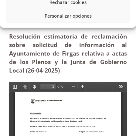
Rechazar cookies
Solicitud al Ayuntamiento de Firgas de acceso a las
actas de los plenos y la Junta de Gobierno
Personalizar opciones
local|Estimatoria
Resolución estimatoria de reclamación
sobre solicitud de información al
Ayuntamiento de Firgas relativa a actas
de los Plenos y la Junta de Gobierno
Local (26-04
-2025)