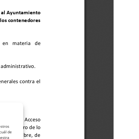
estros
cuál de
uestra