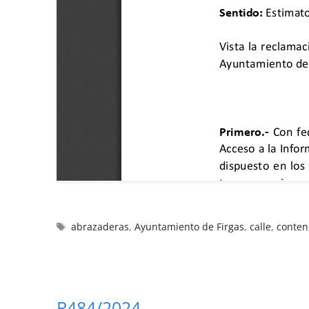
abrazaderas
,
Ayuntamiento de Firgas
,
calle
,
conten
R484/2024