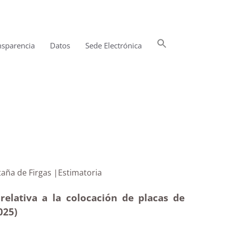
Buscar:
nsparencia
Datos
Sede Electrónica
Botón de búsqueda
alle Montaña de Firgas |Estimatoria
relativa a la colocación de placas de
025
)