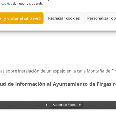
e cookies
de nuestro sitio web.
r y visitar el sitio web
Rechazar cookies
Personalizar op
atoria formal
,
hormigón
,
montaña
,
Terminación
Firgas sobre instalación de un espejo en la calle Mon
ud de información al Ayuntamiento de Firgas re
)