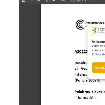
Utilizamo
contenido
ellas pued
Política d
Acepta