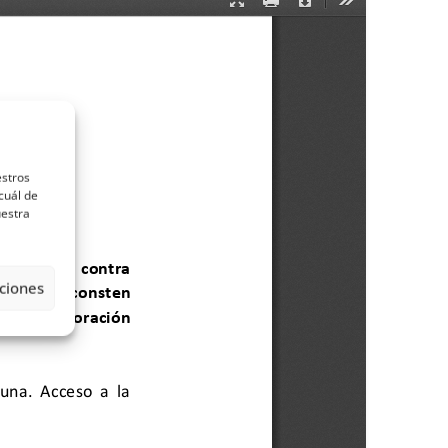
estros
cuál de
uestra
ciones