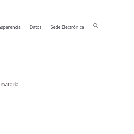
Buscar:
nsparencia
Datos
Sede Electrónica
Botón de búsqueda
imatoria