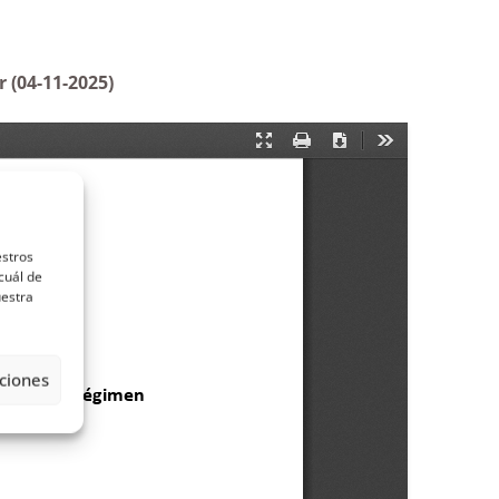
 (04-11-2025)
estros
cuál de
uestra
ciones