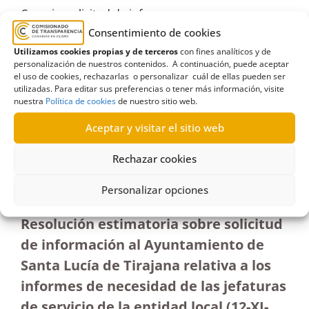
Canaria
,
solicitud de informes
Consentimiento de cookies
Utilizamos cookies propias y de terceros
con fines analíticos y de
personalización de nuestros contenidos. A continuación, puede aceptar
el uso de cookies, rechazarlas o personalizar cuál de ellas pueden ser
utilizadas. Para editar sus preferencias o tener más información, visite
R390/2022
nuestra
Política de cookies
de nuestro sitio web.
03/04/2023
Aceptar y visitar el sitio web
Solicitud de información al Ayuntamiento de Santa
Rechazar cookies
Lucía de Tirajana sobre informes de jefaturas de
servicio de la entidad|Estimatoria
Personalizar opciones
Resolución estimatoria sobre solicitud
de información al Ayuntamiento de
Santa Lucía de Tirajana relativa a los
informes de necesidad de las jefaturas
de servicio de la entidad local (12-XI-