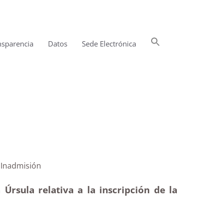
Buscar:
nsparencia
Datos
Sede Electrónica
Botón de búsqueda
iudadanas |Inadmisión
rsula relativa a la inscripción de la