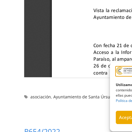
Utilizamo
contenido
ellas pued
asociación
,
Ayuntamiento de Santa Úrsula
,
Inadmis
Política d
Acepta
R654/2022