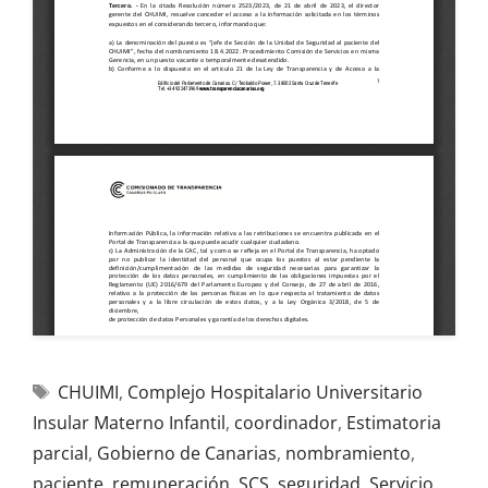
CHUIMI
,
Complejo Hospitalario Universitario
Insular Materno Infantil
,
coordinador
,
Estimatoria
parcial
,
Gobierno de Canarias
,
nombramiento
,
paciente
,
remuneración
,
SCS
,
seguridad
,
Servicio