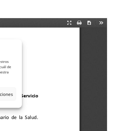
estros
cuál de
uestra
ciones