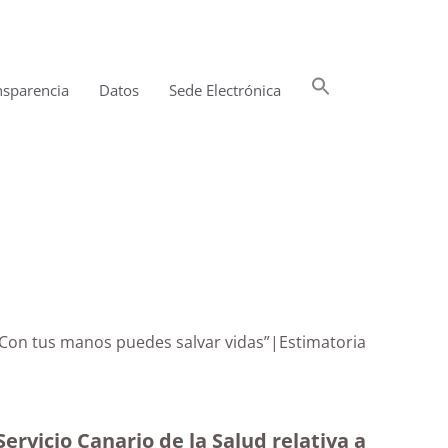
Buscar:
nsparencia
Datos
Sede Electrónica
Botón de búsqueda
va “Con tus manos puedes salvar vidas”|Estimatoria
ervicio Canario de la Salud relativa a