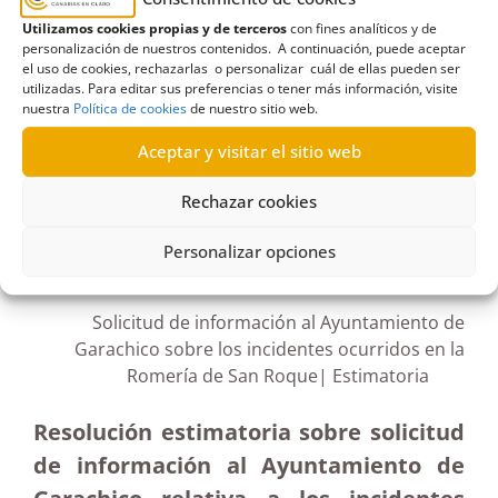
accidentes
,
actividades formativas
,
Complejo
Utilizamos cookies propias y de terceros
con fines analíticos y de
Hospitalario Universitario Insular Materno Infantil
,
personalización de nuestros contenidos. A continuación, puede aceptar
Empleo público
,
Incidentes
,
registro de
el uso de cookies, rechazarlas o personalizar cuál de ellas pueden ser
utilizadas. Para editar sus preferencias o tener más información, visite
exposiciones
nuestra
Política de cookies
de nuestro sitio web.
Aceptar y visitar el sitio web
Rechazar cookies
R633/2021
Personalizar opciones
22/04/2022
Solicitud de información al Ayuntamiento de
Garachico sobre los incidentes ocurridos en la
Romería de San Roque| Estimatoria
Resolución estimatoria sobre solicitud
de información al Ayuntamiento de