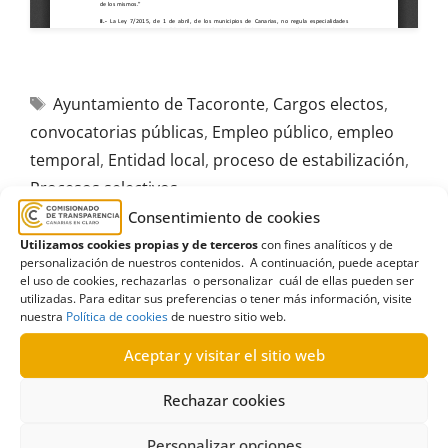
Ayuntamiento de Tacoronte
,
Cargos electos
,
convocatorias públicas
,
Empleo público
,
empleo
temporal
,
Entidad local
,
proceso de estabilización
,
Procesos selectivos
Consentimiento de cookies
Utilizamos cookies propias y de terceros
con fines analíticos y de
personalización de nuestros contenidos. A continuación, puede aceptar
el uso de cookies, rechazarlas o personalizar cuál de ellas pueden ser
utilizadas. Para editar sus preferencias o tener más información, visite
R258/2022
nuestra
Política de cookies
de nuestro sitio web.
19/12/2022
Aceptar y visitar el sitio web
Petición de información al Gobierno de Canarias
Rechazar cookies
sobre plazas desiertas de los Cuerpos de la
Administración de Justicia|Terminación
Personalizar opciones