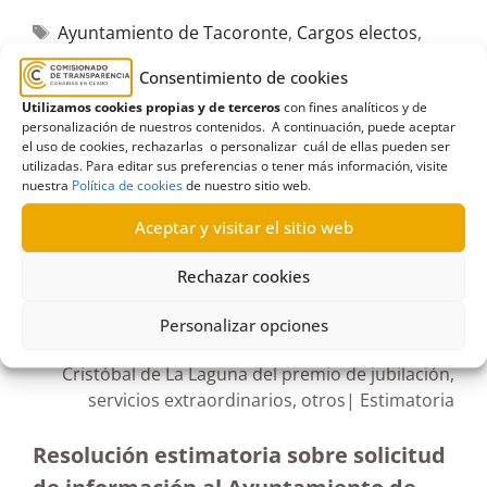
Ayuntamiento de Tacoronte
,
Cargos electos
,
convocatorias públicas
,
Empleo público
,
empleo
Consentimiento de cookies
temporal
,
Entidad local
,
proceso de estabilización
,
Utilizamos cookies propias y de terceros
con fines analíticos y de
Procesos selectivos
personalización de nuestros contenidos. A continuación, puede aceptar
el uso de cookies, rechazarlas o personalizar cuál de ellas pueden ser
utilizadas. Para editar sus preferencias o tener más información, visite
nuestra
Política de cookies
de nuestro sitio web.
Aceptar y visitar el sitio web
R67/2022
Rechazar cookies
03/08/2022
Personalizar opciones
Petición de información al Ayuntamiento de San
Cristóbal de La Laguna del premio de jubilación,
servicios extraordinarios, otros| Estimatoria
Resolución estimatoria sobre solicitud