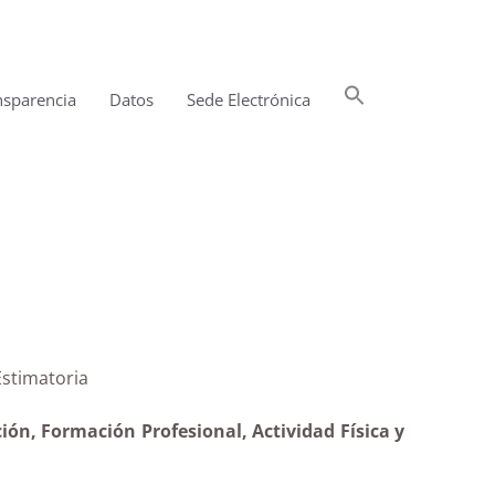
Buscar:
nsparencia
Datos
Sede Electrónica
Botón de búsqueda
ia AJEI|Estimatoria
ión, Formación Profesional, Actividad Física y