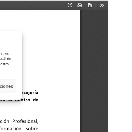
estros
cuál de
uestra
ciones