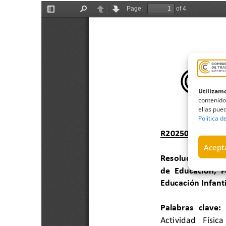
Utilizamo
contenido
ellas pued
Política d
Acepta