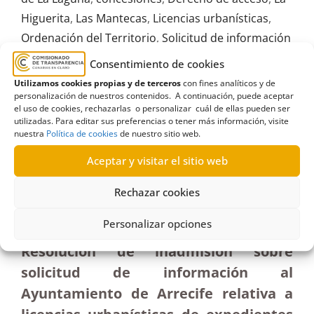
Higuerita
,
Las Mantecas
,
Licencias urbanísticas
,
Ordenación del Territorio
,
Solicitud de información
Consentimiento de cookies
Utilizamos cookies propias y de terceros
con fines analíticos y de
personalización de nuestros contenidos. A continuación, puede aceptar
el uso de cookies, rechazarlas o personalizar cuál de ellas pueden ser
R573/2021
utilizadas. Para editar sus preferencias o tener más información, visite
nuestra
Política de cookies
de nuestro sitio web.
03/03/2022
Aceptar y visitar el sitio web
Solicitud al Ayuntamiento de Arrecife con el fin de
Rechazar cookies
acceder a la certificación sobre dos licencias
urbanísticas pendientes| Inadmisión
Personalizar opciones
Resolución de inadmisión sobre
solicitud de información al
Ayuntamiento de Arrecife relativa a