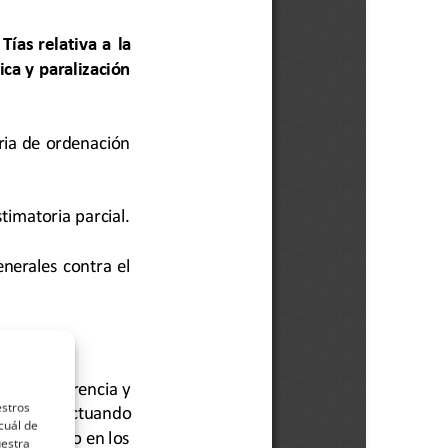
estros
cuál de
uestra