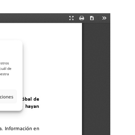
estros
cuál de
uestra
ciones