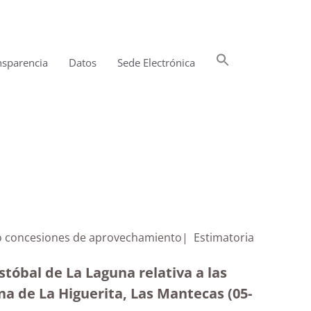
Buscar:
nsparencia
Datos
Sede Electrónica
Botón de búsqueda
s o concesiones de aprovechamiento| Estimatoria
tóbal de La Laguna relativa a las
a de La Higuerita, Las Mantecas (05-