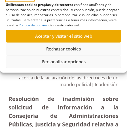
de Canarias
,
instrucciones
,
Intersindical Canaria
,
Utilizamos cookies propias y de terceros
con fines analíticos y de
personalización de nuestros contenidos. A continuación, puede aceptar
Justicia
,
permisos
,
seguridad
el uso de cookies, rechazarlas o personalizar cuál de ellas pueden ser
utilizadas. Para editar sus preferencias o tener más información, visite
nuestra
Política de cookies
de nuestro sitio web.
Aceptar y visitar el sitio web
R72/2021
Rechazar cookies
19/05/2021
Personalizar opciones
Solicitud de información al Gobierno de Canarias
acerca de la aclaración de las directrices de un
mando policial| Inadmisión
Resolución de inadmisión sobre
solicitud de información a la
Consejería de Administraciones
Públicas, Justicia y Seguridad relativa a