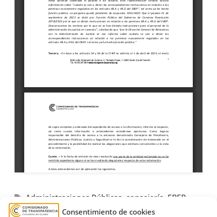
Administraciones Públicas
,
consejería
,
EBEP
,
empleado público
,
estatuto
,
Estimatoria
,
Gobierno
Consentimiento de cookies