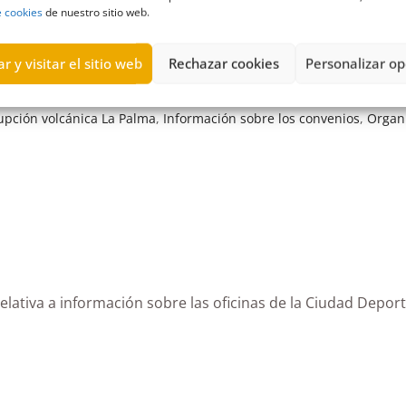
relativa al convenio suscrito con la AGE para la recuperac
e cookies
de nuestro sitio web.
r y visitar el sitio web
Rechazar cookies
Personalizar op
upción volcánica La Palma
,
Información sobre los convenios
,
Organ
 relativa a información sobre las oficinas de la Ciudad Depor