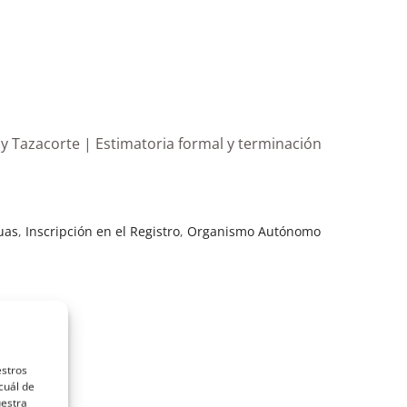
 y Tazacorte | Estimatoria formal y terminación
uas
,
Inscripción en el Registro
,
Organismo Autónomo
estros
cuál de
uestra