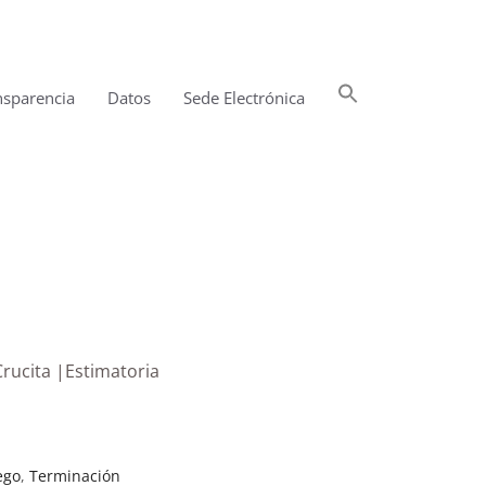
Buscar:
nsparencia
Datos
Sede Electrónica
Botón de búsqueda
Crucita |Estimatoria
ego
,
Terminación