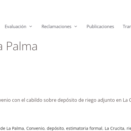
Evaluación
Reclamaciones
Publicaciones
Tra
La Palma
venio con el cabildo sobre depósito de riego adjunto en La 
 de La Palma
,
Convenio
,
depósito
,
estimatoria formal
,
La Crucita
,
ri