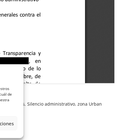
estros
cuál de
uestra
,
problemas
,
Silencio administrativo
,
zona Urban
ciones