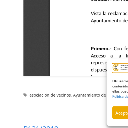
Utilizamo
contenido
ellas pued
asociación de vecinos
,
Ayuntamiento de Santa Cruz
Política d
Acepta