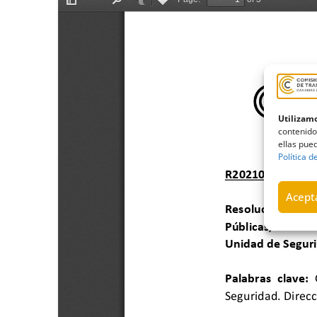
Utilizamo
contenido
ellas pued
Política d
Acepta