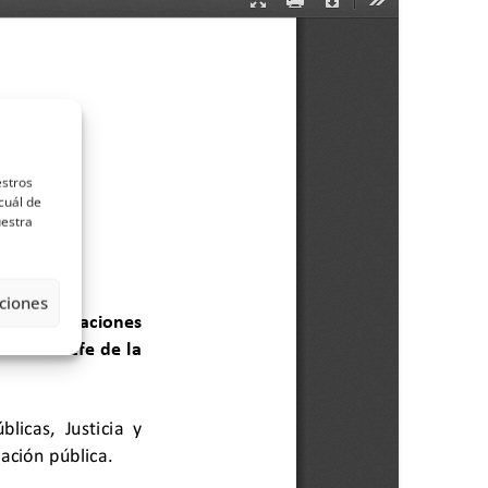
estros
cuál de
uestra
ciones