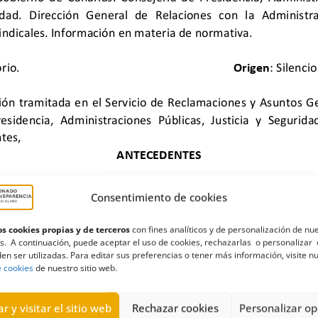
Consentimiento de cookies
s cookies propias y de terceros
con fines analíticos y de personalización de nu
s. A continuación, puede aceptar el uso de cookies, rechazarlas o personalizar 
ado público
,
estatuto
,
Estimatoria
,
Gobierno de Canarias
,
instrucc
en ser utilizadas. Para editar sus preferencias o tener más información, visite n
e cookies
de nuestro sitio web.
r y visitar el sitio web
Rechazar cookies
Personalizar op