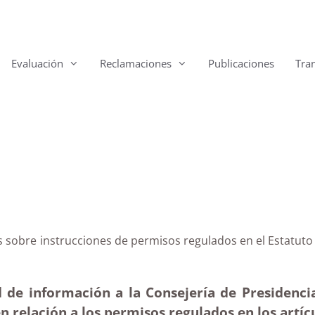
Evaluación
Reclamaciones
Publicaciones
Tra
rias sobre instrucciones de permisos regulados en el Est
 de información a la Consejería de Presidencia
n relación a los permisos regulados en los artícu