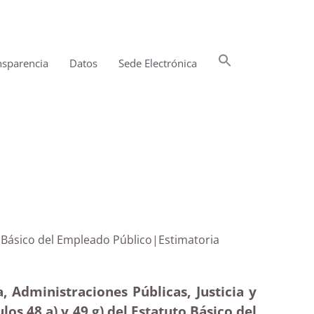
Buscar:
nsparencia
Datos
Sede Electrónica
Botón de búsqueda
atuto Básico del Empleado Público|Estimatoria
, Administraciones Públicas, Justicia y
los 48.a) y 49.g) del Estatuto Básico del