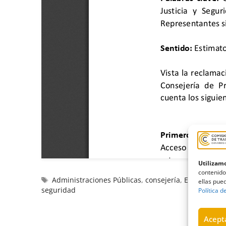
Utilizamo
contenido
Administraciones Públicas
,
consejería
,
EBEP
,
emple
ellas pued
seguridad
Política d
Acepta