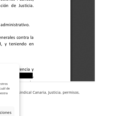
estros
cuál de
iones
,
Intersindical Canaria
,
Justicia
,
permisos
,
uestra
ciones