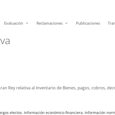
Evaluación
Reclamaciones
Publicaciones
Tra
iva
an Rey relativa al Inventario de Bienes, pagos, cobros, decr
argos electos
,
Información económico-financiera
,
Información norm