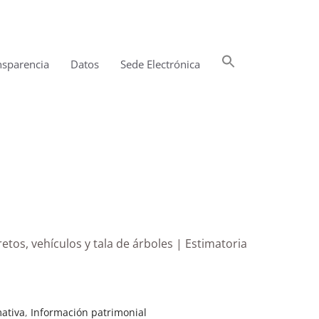
Buscar:
nsparencia
Datos
Sede Electrónica
Botón de búsqueda
etos, vehículos y tala de árboles | Estimatoria
ativa
,
Información patrimonial