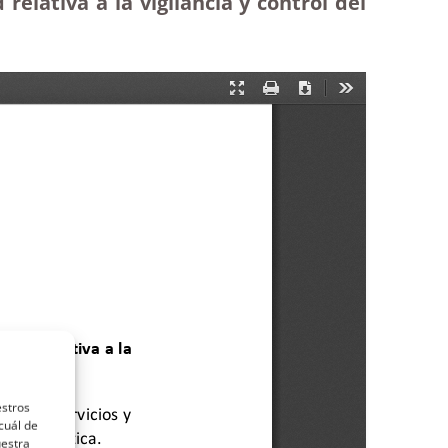
elativa a la vigilancia y control del
estros
cuál de
uestra