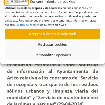
Consentimiento de cookies
Utilizamos cookies propias y de terceros
con fines analíticos y de
personalización de nuestros contenidos. A continuación, puede aceptar
el uso de cookies, rechazarlas o personalizar cuál de ellas pueden ser
R96/2024
utilizadas. Para editar sus preferencias o tener más información, visite
nuestra
Política de cookies
de nuestro sitio web.
28/06/2024
Aceptar y visitar el sitio web
Solicitud de información al Ayuntamiento de Arico
Rechazar cookies
sobre contratos de limpieza viaria y
mantenimiento de jardines|Estimatoria
Personalizar opciones
Resolución estimatoria sobre solicitud
de información al Ayuntamiento de
Arico relativa a los contratos de “Servicio
de recogida y transporte de los residuos
sólidos urbanos y limpieza viaria del
municipio” y “Servicio de mantenimiento
de jardines y parques” (29-04-2024)