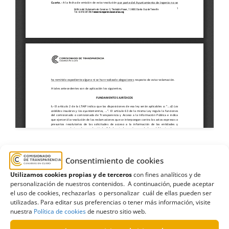
Consentimiento de cookies
Aparcamiento
,
Ayuntamiento de Ingenio
,
azul
,
Utilizamos cookies propias y de terceros
con fines analíticos y de
Cescami
,
Estimatoria
,
gestión
,
Gran Canaria
,
personalización de nuestros contenidos. A continuación, puede aceptar
el uso de cookies, rechazarlas o personalizar cuál de ellas pueden ser
recaudación
,
vía pública
,
zona
utilizadas. Para editar sus preferencias o tener más información, visite
nuestra
Política de cookies
de nuestro sitio web.