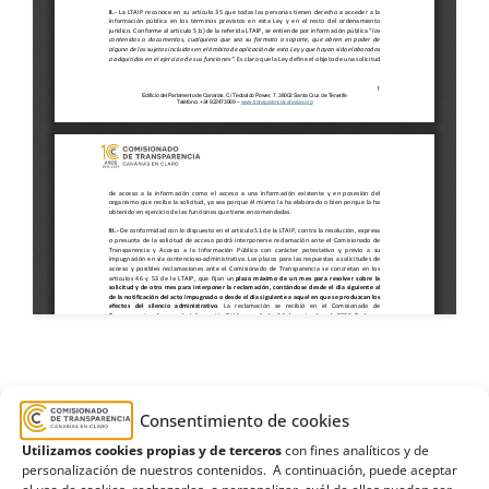
agricultura
,
asociación
,
consejería
,
cultivo
,
Consentimiento de cookies
ecologistas
,
expediente
,
Ganadería
,
Gobierno de
Utilizamos cookies propias y de terceros
con fines analíticos y de
Canarias
,
Inadmisión
,
lubina
,
pesca
,
soberanía
personalización de nuestros contenidos. A continuación, puede aceptar