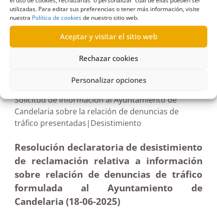
alimentaria
,
Turcón
el uso de cookies, rechazarlas o personalizar cuál de ellas pueden ser
utilizadas. Para editar sus preferencias o tener más información, visite
nuestra
Política de cookies
de nuestro sitio web.
Aceptar y visitar el sitio web
R262/2025
Rechazar cookies
07/10/2025
Personalizar opciones
Solicitud de información al Ayuntamiento de
Candelaria sobre la relación de denuncias de
tráfico presentadas|Desistimiento
Resolución declaratoria de desistimiento
de reclamación relativa a información
sobre relación de denuncias de tráfico
formulada al Ayuntamiento de
Candelaria (18-06-2025
)