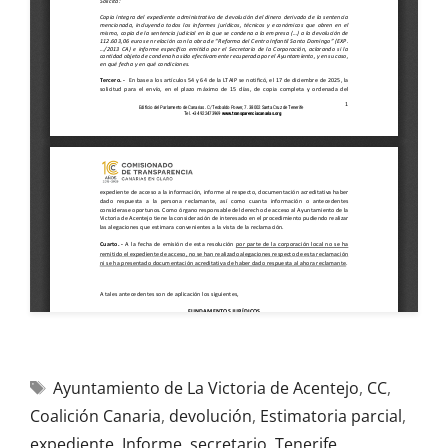
Ayuntamiento de La Victoria de Acentejo
,
CC
,
Coalición Canaria
,
devolución
,
Estimatoria parcial
,
expediente
,
Informe
,
secretario
,
Tenerife