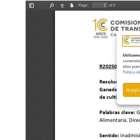
Utilizamo
contenido
ellas pued
Política d
Acepta