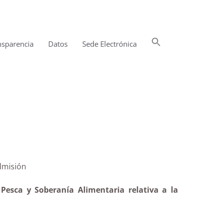
Buscar:
nsparencia
Datos
Sede Electrónica
Botón de búsqueda
GC-4|Inadmisión
 Pesca y Soberanía Alimentaria relativa a la