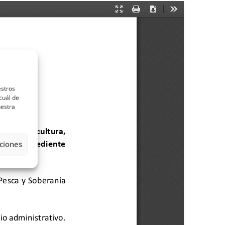
estros
cuál de
uestra
ciones