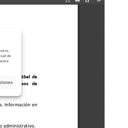
estros
cuál de
uestra
ciones