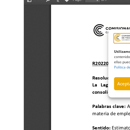
Utilizamo
contenido
ellas pued
Política d
Acepta