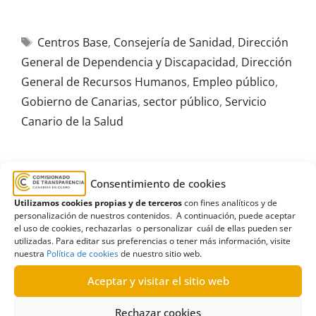
Centros Base
,
Consejería de Sanidad
,
Dirección
General de Dependencia y Discapacidad
,
Dirección
General de Recursos Humanos
,
Empleo público
,
Gobierno de Canarias
,
sector público
,
Servicio
Canario de la Salud
Consentimiento de cookies
R242/2021
Utilizamos cookies propias y de terceros
con fines analíticos y de
personalización de nuestros contenidos. A continuación, puede aceptar
17/08/2023
el uso de cookies, rechazarlas o personalizar cuál de ellas pueden ser
utilizadas. Para editar sus preferencias o tener más información, visite
nuestra
Política de cookies
de nuestro sitio web.
Solicitud de información a la Consejería de
Aceptar y visitar el sitio web
Derechos Sociales sobre personas, con
discapacidad y sin discapacidad que trabajan|
Rechazar cookies