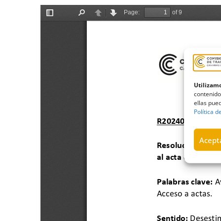
Utilizamo
contenido
ellas pued
Política d
Acepta