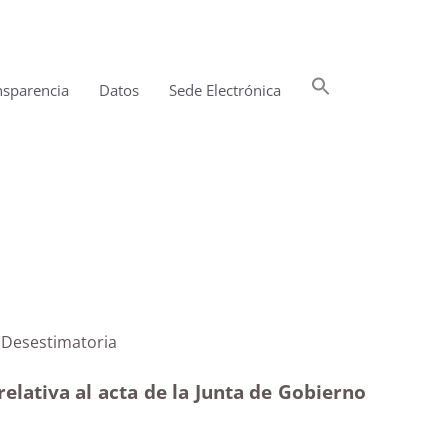
Buscar:
nsparencia
Datos
Sede Electrónica
Botón de búsqueda
o de 2019|Desestimatoria
elativa al acta de la Junta de Gobierno