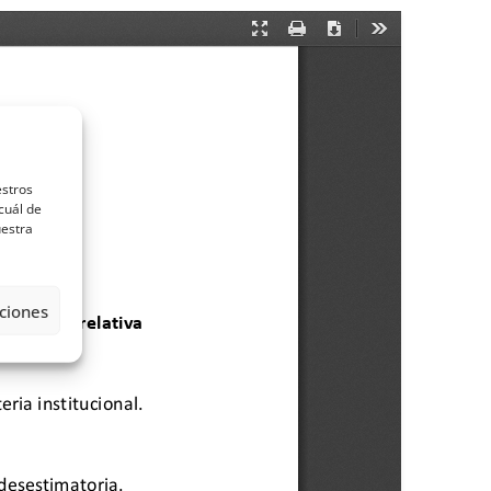
estros
cuál de
uestra
ciones