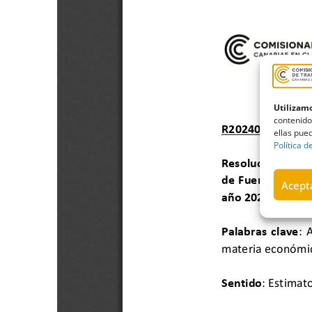
Utilizamo
contenido
ellas pued
Política d
Acepta