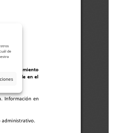
estros
cuál de
uestra
ciones