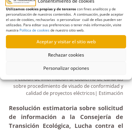
Consentimiento de cookies
calidad
,
colegio oficial
,
Consejería de Transición
Utilizamos cookies propias y de terceros
con fines analíticos y de
Ecológica
,
Estimación
,
Gobierno de Canarias
,
personalización de nuestros contenidos. A continuación, puede aceptar
ingenieros
,
técnicos
,
visado
el uso de cookies, rechazarlas o personalizar cuál de ellas pueden ser
utilizadas. Para editar sus preferencias o tener más información, visite
nuestra
Política de cookies
de nuestro sitio web.
Aceptar y visitar el sitio web
R493/2021
Rechazar cookies
14/03/2022
Personalizar opciones
Petición de información al Gobierno de Canarias
sobre procedimiento de visado de conformidad y
calidad de proyectos eléctricos| Estimación
Resolución estimatoria sobre solicitud
de información a la Consejería de
Transición Ecológica, Lucha contra el