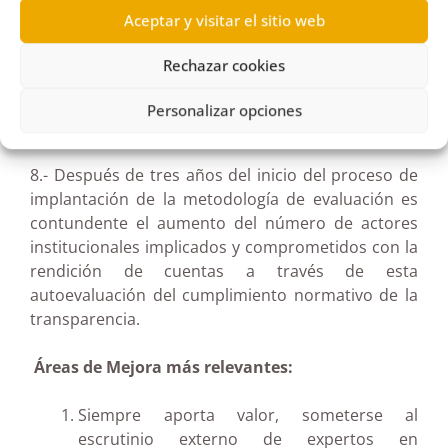
Aceptar y visitar el sitio web
7.- A pesar de la complejidad y diversidad de las
instituciones a evaluar el proyecto ha conseguido
Rechazar cookies
reducir esta complejidad
e igualar a éstas en la
gestión y tramitación de las obligaciones de
Personalizar opciones
información ante el Comisionado.
8.- Después de tres años del inicio del proceso de
implantación de la metodología de evaluación es
contundente el aumento del número de actores
institucionales implicados y comprometidos con la
rendición de cuentas a través de esta
autoevaluación del cumplimiento normativo de la
transparencia.
Áreas de Mejora más relevantes:
Siempre aporta valor, someterse al
escrutinio externo de expertos en