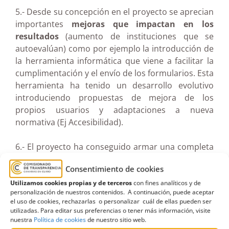
5.- Desde su concepción en el proyecto se aprecian
importantes
mejoras que impactan en los
resultados
(aumento de instituciones que se
autoevalúan) como por ejemplo la introducción de
la herramienta informática que viene a facilitar la
cumplimentación y el envío de los formularios. Esta
herramienta ha tenido un desarrollo evolutivo
introduciendo propuestas de mejora de los
propios usuarios y adaptaciones a nueva
normativa (Ej Accesibilidad).
6.- El proyecto ha conseguido armar una completa
estrategia de medición del cumplimiento
Consentimiento de cookies
normativo de la transparencia con relativamente
pocos recursos
. Es relevante que las sinergias
Utilizamos cookies propias y de terceros
con fines analíticos y de
personalización de nuestros contenidos. A continuación, puede aceptar
generadas por los propios usuarios en las
el uso de cookies, rechazarlas o personalizar cuál de ellas pueden ser
instituciones evaluadas con el Comisionada han
utilizadas. Para editar sus preferencias o tener más información, visite
favorecido la eficacia y eficiencia del proyecto.
nuestra
Política de cookies
de nuestro sitio web.