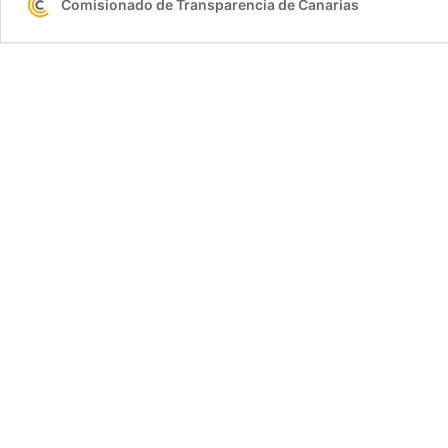
Comisionado de Transparencia de Canarias
de
Innovación
Pública
2020
(accésit)
al
Comisionado
de
Transparencia
de
Canarias