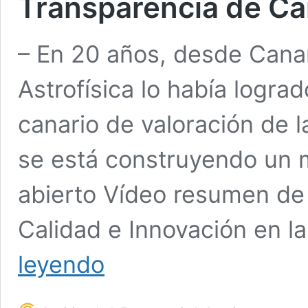
Transparencia de Ca
– En 20 años, desde Canari
Astrofísica lo había logra
canario de valoración de l
se está construyendo un 
abierto Vídeo resumen de 
Calidad e Innovación en l
Entrega
leyendo
del
Premio
Nacional