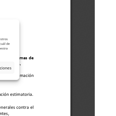
estros
cuál de
uestra
ciones