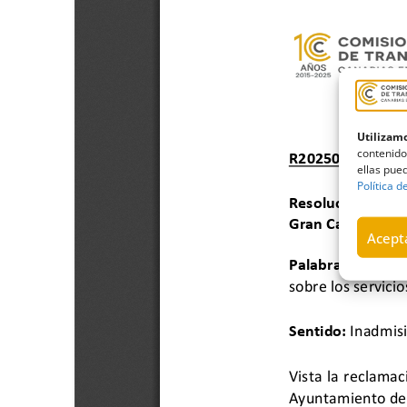
Utilizamo
contenido
ellas pued
Política d
Acepta