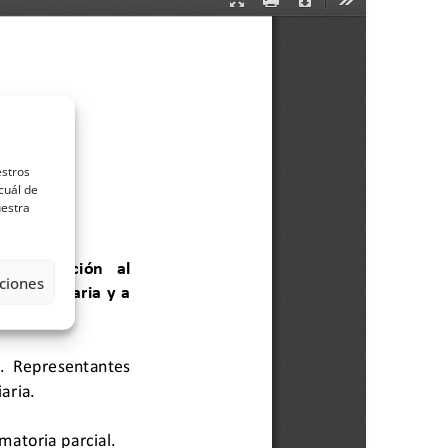
estros
cuál de
uestra
ciones