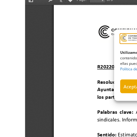
Utilizamo
contenido
ellas pued
Política d
Acepta