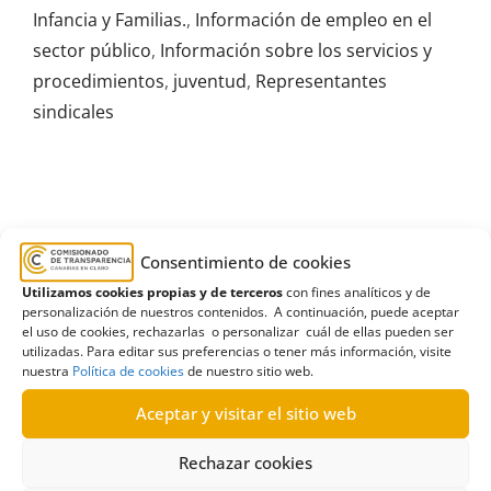
Infancia y Familias.
,
Información de empleo en el
sector público
,
Información sobre los servicios y
procedimientos
,
juventud
,
Representantes
sindicales
R231/2026
Consentimiento de cookies
20/05/2026
Utilizamos cookies propias y de terceros
con fines analíticos y de
personalización de nuestros contenidos. A continuación, puede aceptar
el uso de cookies, rechazarlas o personalizar cuál de ellas pueden ser
Solicitud de información al Gobierno de Canarias
utilizadas. Para editar sus preferencias o tener más información, visite
relativa a la cesión de trabajadores |Desistimiento
nuestra
Política de cookies
de nuestro sitio web.
Aceptar y visitar el sitio web
Leer más
Rechazar cookies
Consejería de Bienestar Social
,
Dirección