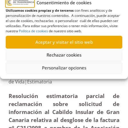
Cabildo de Gran Canaria
,
Estimatoria
,
Factura
,
Consentimiento de cookies
grupos políticos
,
Partido Popular
,
PP
Utilizamos cookies propias y de terceros
con fines analíticos y de
personalización de nuestros contenidos. A continuación, puede aceptar
el uso de cookies, rechazarlas o personalizar cuál de ellas pueden ser
utilizadas. Para editar sus preferencias o tener más información, visite
nuestra
Política de cookies
de nuestro sitio web.
R517/2024
Aceptar y visitar el sitio web
26/05/2025
Rechazar cookies
Solicitud al Cabildo de Gran Canaria sobre una
Personalizar opciones
factura a nombre de la Asociación Oportunidades
de Vida|Estimatoria
Resolución estimatoria parcial de
reclamación sobre solicitud de
información al Cabildo Insular de Gran
Canaria relativa al desglose de la factura
nº C21/2098 a nombre de la Asociación